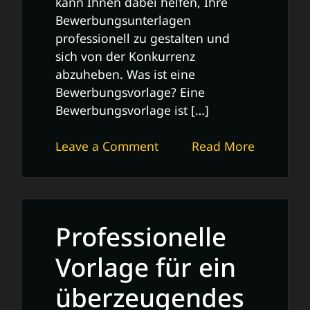
kann Ihnen dabei helfen, Ihre
Bewerbungsunterlagen
professionell zu gestalten und
sich von der Konkurrenz
abzuheben. Was ist eine
Bewerbungsvorlage? Eine
Bewerbungsvorlage ist […]
on
Leave a Comment
Read More
Die
Bedeutung
einer
professionellen
Professionelle
Bewerbungsvorlage
für
Vorlage für ein
Ihren
überzeugendes
Erfolg