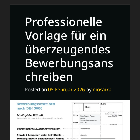
Anschreiben
Vorlage
Professionelle
für
Ihren
Vorlage für ein
Erfolg
überzeugendes
Bewerbungsans
chreiben
Posted on
05 Februar 2026
by
mosaika