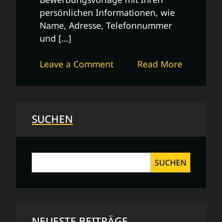
persönlichen Informationen, wie
Name, Adresse, Telefonnummer
und […]
on
Leave a Comment
Read More
Professionelle
Bewerbungsvorlage:
Tipps
für
SUCHEN
erfolgreiche
Bewerbungen
SUCHEN
NEUESTE BEITRÄGE