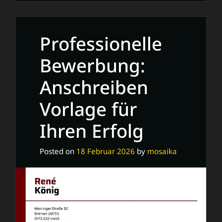
Anschreiben:
Die
perfekte
Professionelle
Bewerbungsvorlage
Bewerbung:
Anschreiben
Vorlage für
Ihren Erfolg
Posted on
18 Februar 2026
by
mosaika