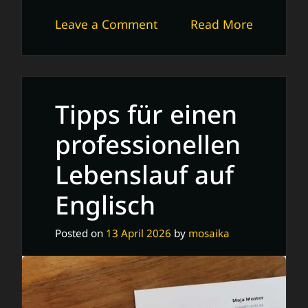
on
Leave a Comment
Read More
Kostenlose
Word-
Lebenslaufvorlage:
Professionell
Tipps für einen
und
Gratis!
professionellen
Lebenslauf auf
Englisch
Posted on
13 April 2026
by
mosaika