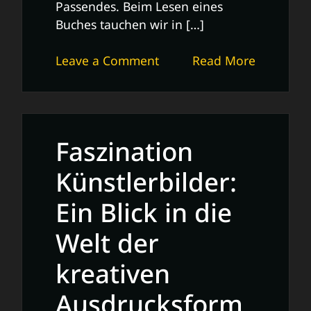
Passendes. Beim Lesen eines
Buches tauchen wir in […]
on
Leave a Comment
Read More
Die
Magie
des
Bücherlesens:
Faszination
Eine
Reise
Künstlerbilder:
in
Ein Blick in die
fantastische
Welten
Welt der
kreativen
Ausdrucksform