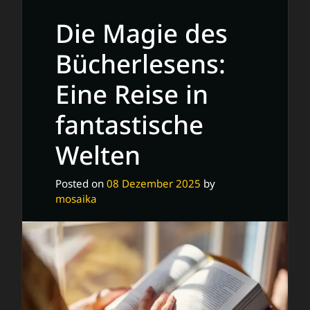
zum
Die Magie des
Schreiben
einer
Bücherlesens:
fesselnden
Eine Reise in
Biografie
fantastische
Welten
Posted on
08 Dezember 2025
by
mosaika