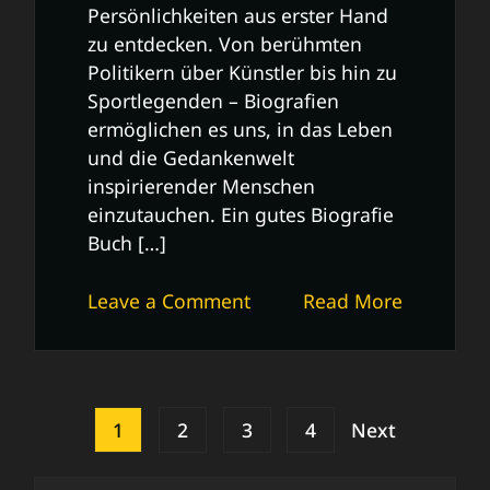
Persönlichkeiten aus erster Hand
zu entdecken. Von berühmten
Politikern über Künstler bis hin zu
Sportlegenden – Biografien
ermöglichen es uns, in das Leben
und die Gedankenwelt
inspirierender Menschen
einzutauchen. Ein gutes Biografie
Buch […]
on
Leave a Comment
Read More
Die
faszinierende
Welt
der
Posts
1
2
3
4
Next
Biografie
pagination
Bücher: