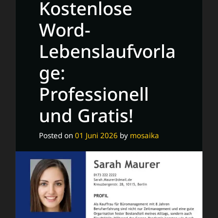
Kostenlose
Optimieren
Sie
Word-
Ihre
Lebenslaufvorla
Bewerbung!
ge:
Professionell
und Gratis!
Posted on
01 Juni 2026
by
mosaika