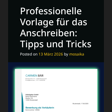
professionellen
Professionelle
Lebenslauf
auf
Vorlage für das
Englisch
Anschreiben:
Tipps und Tricks
Posted on
13 März 2026
by
mosaika