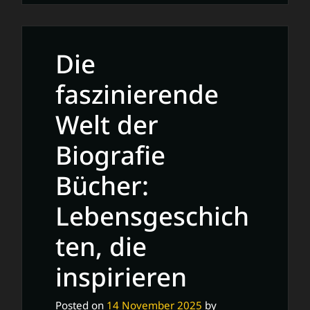
Künstlerbilder:
Ein
Blick
Die
in
die
faszinierende
Welt
Welt der
der
kreativen
Biografie
Ausdrucksformen
Bücher:
Lebensgeschich
ten, die
inspirieren
Posted on
14 November 2025
by