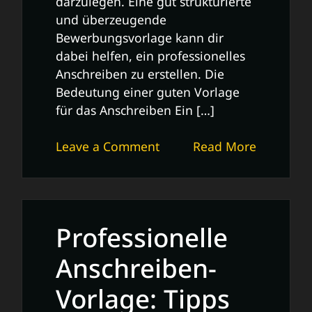
darzulegen. Eine gut strukturierte
und überzeugende
Bewerbungsvorlage kann dir
dabei helfen, ein professionelles
Anschreiben zu erstellen. Die
Bedeutung einer guten Vorlage
für das Anschreiben Ein […]
on
Leave a Comment
Read More
Professionelle
Vorlage
für
das
Professionelle
Anschreiben:
Tipps
Anschreiben-
und
Vorlage: Tipps
Tricks