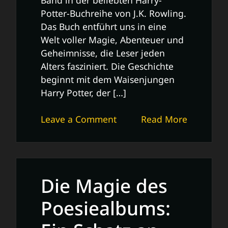
Potter-Buchreihe von J.K. Rowling.
Das Buch entführt uns in eine
Welt voller Magie, Abenteuer und
Geheimnisse, die Leser jeden
Alters fasziniert. Die Geschichte
beginnt mit dem Waisenjungen
Harry Potter, der […]
on
Leave a Comment
Read More
Harry
Potter
Band
1:
Die Magie des
Die
magische
Poesiealbums:
Reise
beginnt