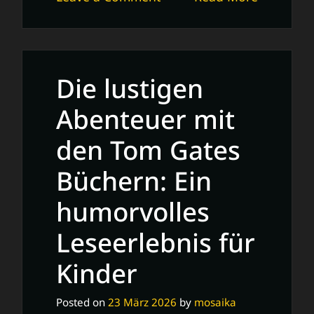
Greg’s
Tagebuch
Hörspiel:
Ein
Die lustigen
Spaß
für
Abenteuer mit
die
den Tom Gates
ganze
Familie
Büchern: Ein
humorvolles
Leseerlebnis für
Kinder
Posted on
23 März 2026
by
mosaika