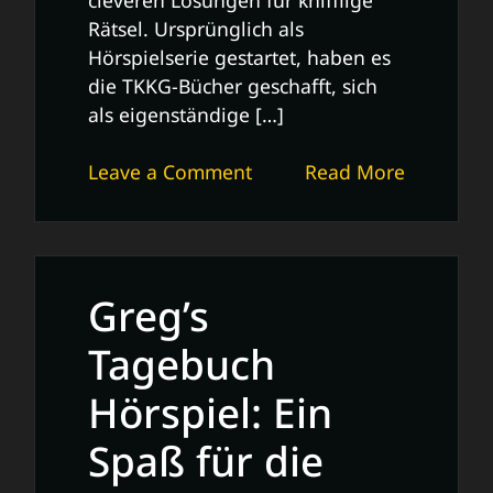
Rätsel. Ursprünglich als
Hörspielserie gestartet, haben es
die TKKG-Bücher geschafft, sich
als eigenständige […]
on
Leave a Comment
Read More
Die
fesselnden
Abenteuer
der
Greg’s
TKKG-
Bücher:
Tagebuch
Spannung,
Hörspiel: Ein
Freundschaft
und
Spaß für die
Detektivarbeit