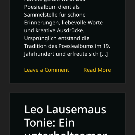
Poesiealbum dient als
Sammelstelle für schöne
Erinnerungen, liebevolle Worte
und kreative Ausdrücke.
Ursprünglich entstand die
Tradition des Poesiealbums im 19.
Jahrhundert und erfreute sich […]
on
Leave a Comment
Read More
Die
Magie
des
Poesiealbums:
Leo Lausemaus
Ein
Schatz
Tonie: Ein
an
Erinnerungen