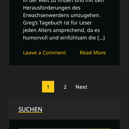
Herausforderungen des
Erwachsenwerdens umzugehen.
Greg’s Tagebuch ist für Leser
jeden Alters ansprechend, da es
humorvoll und einfühlsam die […]
on
Leave a Comment
Read More
Greg’s
Tagebuch:
Ein
Blick
Posts
1
2
Next
in
pagination
das
Leben
SUCHEN
von
Greg
Heffley