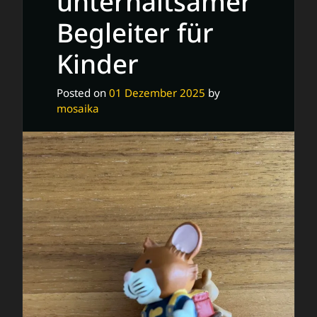
unterhaltsamer
und
Begleiter für
Gefühlen
Kinder
Posted on
01 Dezember 2025
by
mosaika