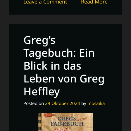
on
Leave a Comment
Read More
Ein
Hauch
von
Leben:
Greg’s
Die
Tiefe
Tagebuch: Ein
der
Blick in das
menschlichen
Existenz
Leben von Greg
in
«Ein
Heffley
wenig
Leben
Posted on
29 Oktober 2024
by
mosaika