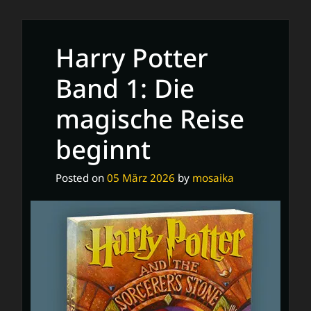
lustigen
Abenteuer
mit
Harry Potter
den
Tom
Band 1: Die
Gates
magische Reise
Büchern:
Ein
beginnt
humorvolles
Leseerlebnis
Posted on
05 März 2026
by
mosaika
für
Kinder