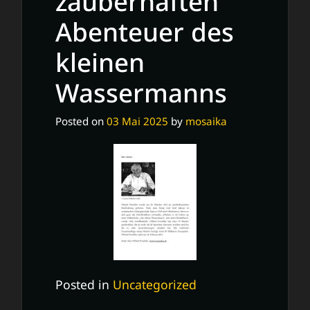
zauberhaften
für
Abenteuer des
Kinder
kleinen
Wassermanns
Posted on
03 Mai 2025
by
mosaika
Posted in
Uncategorized