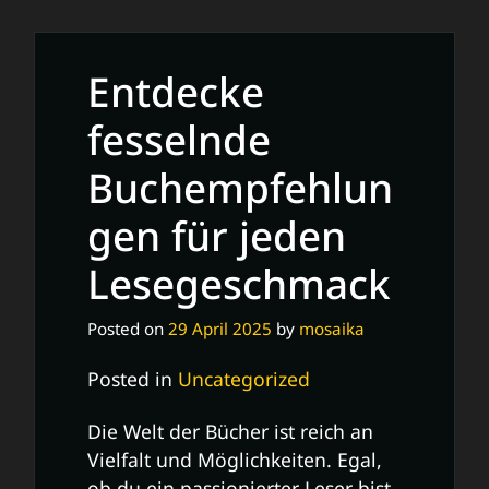
zauberhaften
Abenteuer
des
Entdecke
kleinen
Wassermanns
fesselnde
Buchempfehlun
gen für jeden
Lesegeschmack
Posted on
29 April 2025
by
mosaika
Posted in
Uncategorized
Die Welt der Bücher ist reich an
Vielfalt und Möglichkeiten. Egal,
ob du ein passionierter Leser bist