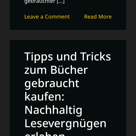
gebrauchter […]
on
Leave a Comment
Read More
Bücher
gebraucht
verkaufen:
Platz
Tipps und Tricks
schaffen
und
zum Bücher
Freude
gebraucht
teilen
kaufen:
Nachhaltig
Lesevergnügen