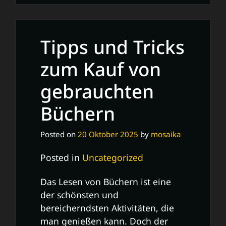
und
Tricks
zum
Tipps und Tricks
Bücher
gebraucht
zum Kauf von
kaufen:
gebrauchten
Nachhaltig
Lesevergnügen
Büchern
erleben
Posted on
20 Oktober 2025
by
mosaika
Posted in
Uncategorized
Das Lesen von Büchern ist eine
der schönsten und
bereicherndsten Aktivitäten, die
man genießen kann. Doch der