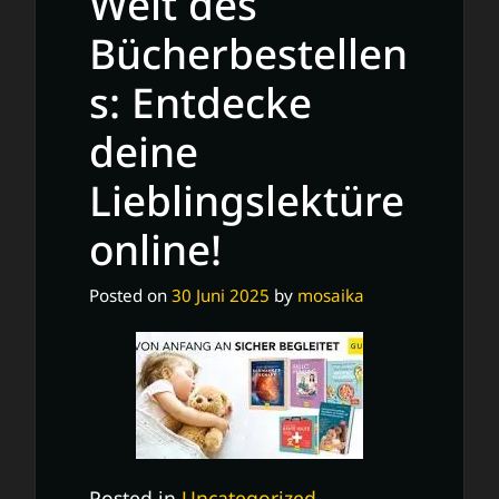
Welt des
gebrauchten
Bücherbestellen
Büchern
s: Entdecke
deine
Lieblingslektüre
online!
Posted on
30 Juni 2025
by
mosaika
Posted in
Uncategorized