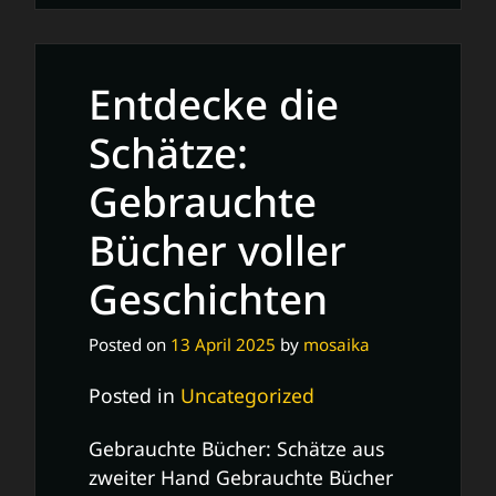
bequeme
Welt
des
Entdecke die
Bücherbestellens:
Entdecke
Schätze:
deine
Gebrauchte
Lieblingslektüre
online!
Bücher voller
Geschichten
Posted on
13 April 2025
by
mosaika
Posted in
Uncategorized
Gebrauchte Bücher: Schätze aus
zweiter Hand Gebrauchte Bücher