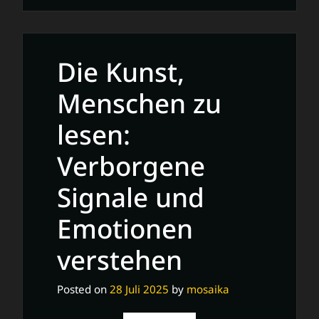
24
Gesetze
der
Die Kunst,
Verführung:
Geheimnisse
Menschen zu
erfolgreicher
lesen:
zwischenmenschlicher
Beziehungen
Verborgene
Signale und
Emotionen
verstehen
Posted on
28 Juli 2025
by
mosaika