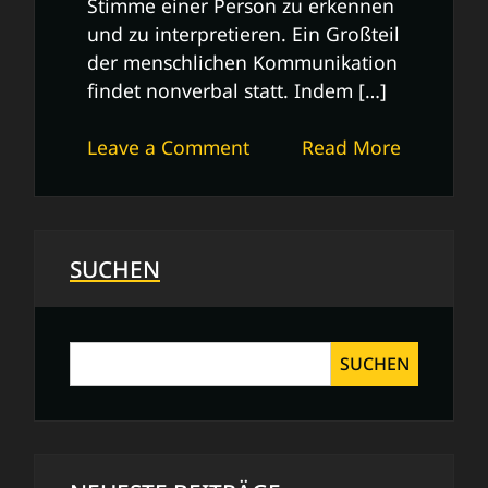
Stimme einer Person zu erkennen
und zu interpretieren. Ein Großteil
der menschlichen Kommunikation
findet nonverbal statt. Indem […]
on
Leave a Comment
Read More
Die
Kunst,
Menschen
zu
SUCHEN
lesen:
Verborgene
Signale
SUCHEN
und
Emotionen
verstehen