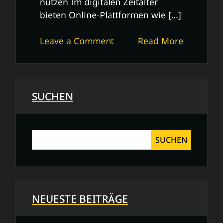
nutzen Im digitalen Zeitalter
bieten Online-Plattformen wie […]
on
Leave a Comment
Read More
Kunst
erfolgreich
verkaufen:
Tipps
SUCHEN
und
Strategien
für
SUCHEN
Künstler
NEUESTE BEITRÄGE