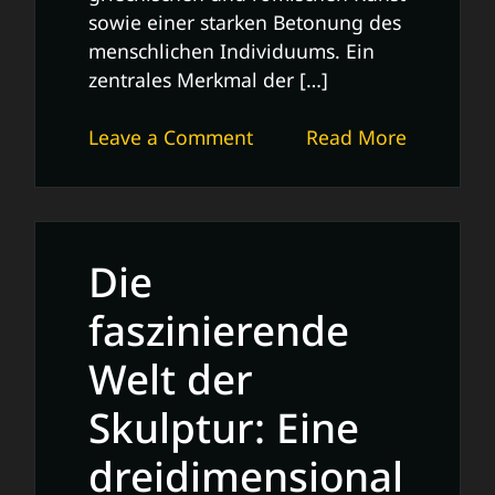
sowie einer starken Betonung des
menschlichen Individuums. Ein
zentrales Merkmal der […]
on
Leave a Comment
Read More
Die
Wiedergeburt
der
Kreativität:
Die
Die
Kunstrenaissance
faszinierende
in
Welt der
Europa
Skulptur: Eine
dreidimensional