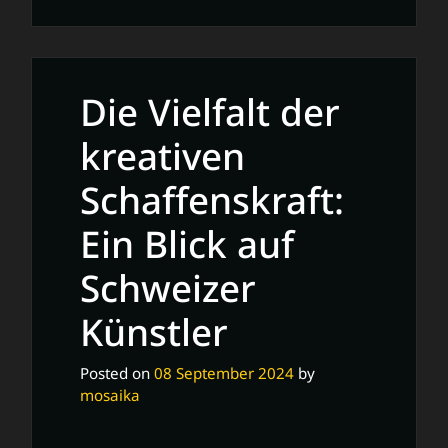
Die
faszinierende
Welt
der
Die Vielfalt der
Skulptur:
Eine
kreativen
dreidimensionale
Schaffenskraft:
Reise
durch
Ein Blick auf
die
Kunst
Schweizer
Künstler
Posted on
08 September 2024
by
mosaika