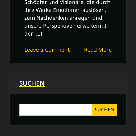
Schöpfer und Visionäre, die durch
ihre Werke Emotionen auslösen,
zum Nachdenken anregen und
unsere Perspektiven erweitern. In
der […]
on
Leave a Comment
Read More
Die
Vielfalt
der
kreativen
SUCHEN
Schaffenskraft:
Ein
Blick
SUCHEN
auf
Schweizer
Künstler