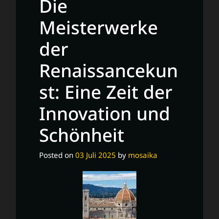
Die
Malerei:
Ein
Meisterwerke
Blick
der
in
die
Renaissancekun
Vergangenheit
st: Eine Zeit der
Innovation und
Schönheit
Posted on
03 Juli 2025
by
mosaika