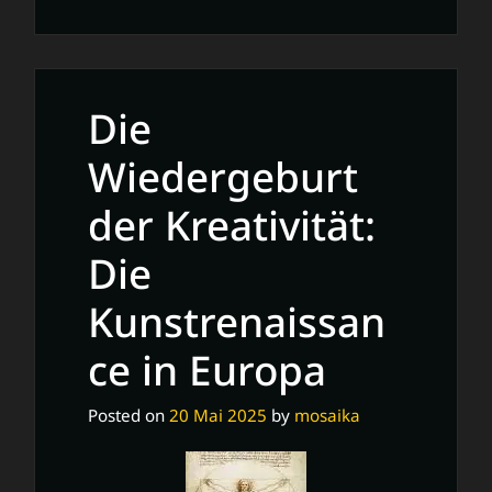
Die
Meisterwerke
der
Renaissancekunst:
Die
Eine
Zeit
Wiedergeburt
der
der Kreativität:
Innovation
und
Die
Schönheit
Kunstrenaissan
ce in Europa
Posted on
20 Mai 2025
by
mosaika