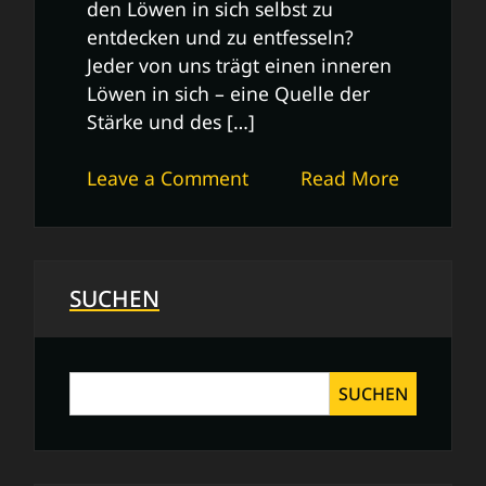
den Löwen in sich selbst zu
entdecken und zu entfesseln?
Jeder von uns trägt einen inneren
Löwen in sich – eine Quelle der
Stärke und des […]
on
Leave a Comment
Read More
Entfessele
den
Löwen
in
SUCHEN
dir:
Mut,
Stärke
SUCHEN
und
Selbstbewusstsein