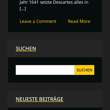
Jahr 1641 setzte Descartes alles in
[…]
on
Leave a Comment
Read More
Die
philosophische
Gewissheit:
Ich
SUCHEN
denke,
also
bin
SUCHEN
ich
NEUESTE BEITRÄGE