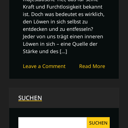
Kraft und Furchtlosigkeit bekannt
ist. Doch was bedeutet es wirklich,
den Löwen in sich selbst zu
entdecken und zu entfesseln?
Jeder von uns trägt einen inneren
Löwen in sich – eine Quelle der
Stärke und des […]
on
Leave a Comment
Read More
Entfessele
den
Löwen
in
SUCHEN
dir:
Mut,
Stärke
SUCHEN
und