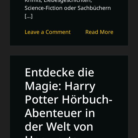
Science-Fiction oder Sachbüchern
[…]
on
Leave a Comment
Read More
Entdecken
Sie
die
Welt
Entdecke die
der
Spotify
Magie: Harry
Hörbücher:
Potter Hörbuch-
Unterhaltung
für
Abenteuer in
Ihre
Ohren
der Welt von