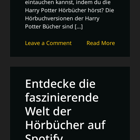
eintauchen kannst, indem du die
Harry Potter Hörbücher hörst? Die
Hörbuchversionen der Harry
Potter Bücher sind […]
on
Leave a Comment
Read More
Entdecke
die
Magie:
Harry
Entdecke die
Potter
Hörbuch-
faszinierende
Abenteuer
Welt der
in
der
Hörbücher auf
Welt
von
Spotify
Hogwarts