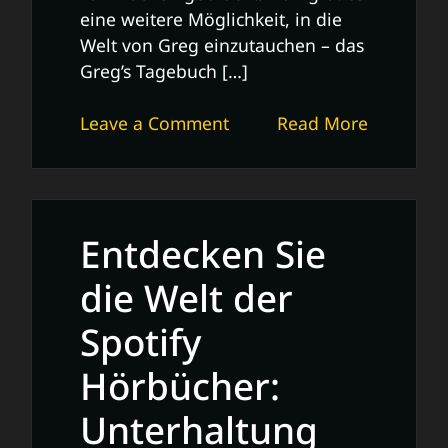
eine weitere Möglichkeit, in die
Welt von Greg einzutauchen – das
Greg’s Tagebuch […]
on
Leave a Comment
Read More
Greg’s
Tagebuch
Hörspiel:
Ein
Entdecken Sie
Spaß
für
die Welt der
die
Spotify
ganze
Familie
Hörbücher:
Unterhaltung