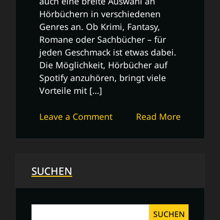
auch eine breite Auswahl an
Hörbüchern in verschiedenen
Genres an. Ob Krimi, Fantasy,
Romane oder Sachbücher – für
jeden Geschmack ist etwas dabei.
Die Möglichkeit, Hörbücher auf
Spotify anzuhören, bringt viele
Vorteile mit […]
on
Leave a Comment
Read More
Entdecke
die
faszinierende
Welt
SUCHEN
der
Hörbücher
auf
SUCHEN
Spotify