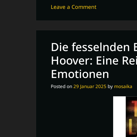
on
Leave a Comment
Die
künstlerische
Legende:
Das
Die fesselnden 
Vermächtnis
von
Hoover: Eine Re
Nero
Emotionen
Corleone
Posted on
29 Januar 2025
by
mosaika