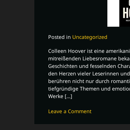
Posted in
Uncategorized
Colleen Hoover ist eine amerikanis
mitreißenden Liebesromane bekan
Geschichten und fesselnden Charak
den Herzen vieler Leserinnen und 
berühren nicht nur durch romant
tiefgründige Themen und emotiona
Werke […]
on
Leave a Comment
Die
fesselnden