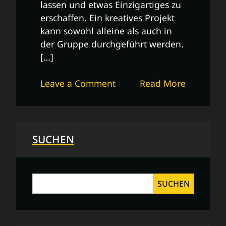
lassen und etwas Einzigartiges zu
erschaffen. Ein kreatives Projekt
kann sowohl alleine als auch in
der Gruppe durchgeführt werden.
[…]
on
Leave a Comment
Read More
Inspiration
durch
kreative
Projekte:
SUCHEN
Entfalten
Sie
Ihre
SUCHEN
Kreativität!