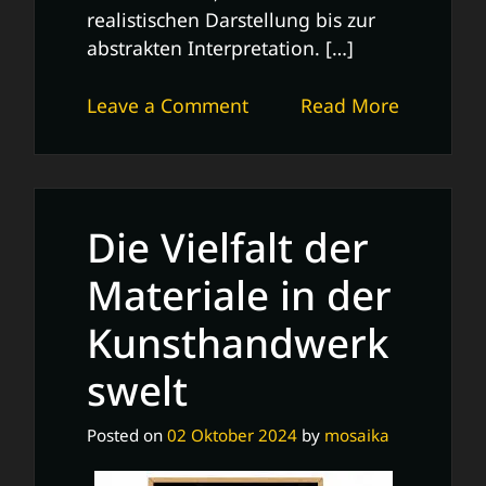
realistischen Darstellung bis zur
abstrakten Interpretation. […]
on
Leave a Comment
Read More
Die
faszinierende
Welt
der
Die Vielfalt der
Malerei:
Farben,
Materiale in der
Pinsel
Kunsthandwerk
und
kreative
swelt
Visionen
Posted on
02 Oktober 2024
by
mosaika