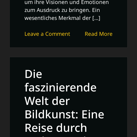
um ihre Visionen und Emotionen
zum Ausdruck zu bringen. Ein
wesentliches Merkmal der […]
on
Leave a Comment
Read More
Die
Vielfalt
der
Bilder
Die
in
der
faszinierende
modernen
Welt der
Kunstszene
Bildkunst: Eine
Reise durch