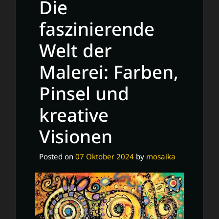
Die
Bildkunst:
Eine
faszinierende
Reise
Welt der
durch
Farben
Malerei: Farben,
und
Emotionen
Pinsel und
kreative
Visionen
Posted on
07 Oktober 2024
by
mosaika