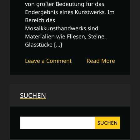
von großer Bedeutung für das
Endergebnis eines Kunstwerks. Im
Bereich des
Mosaikkunsthandwerks sind
Materialien wie Fliesen, Steine,
Glasstücke […]
on
Leave a Comment
Read More
Die
Vielfalt
der
Materiale
SUCHEN
in
der
Kunsthandwerkswelt
SUCHEN