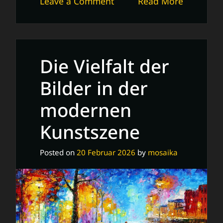
on
Leave a Comment
Read More
Die
geheimnisvolle
Magie
des
Die Vielfalt der
Flüsterwaldes:
Entdecke
Bilder in der
das
modernen
verborgene
Zauberreich
Kunstszene
Posted on
20 Februar 2026
by
mosaika