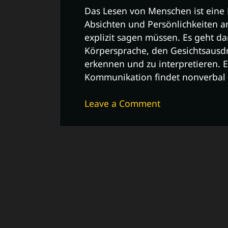
Das Lesen von Menschen ist eine F
Absichten und Persönlichkeiten a
explizit sagen müssen. Es geht da
Körpersprache, den Gesichtsausd
erkennen und zu interpretieren. 
Kommunikation findet nonverbal s
on
Leave a Comment
Die
Kunst,
Menschen
zu
lesen:
Verborgene
Signale
und
Emotionen