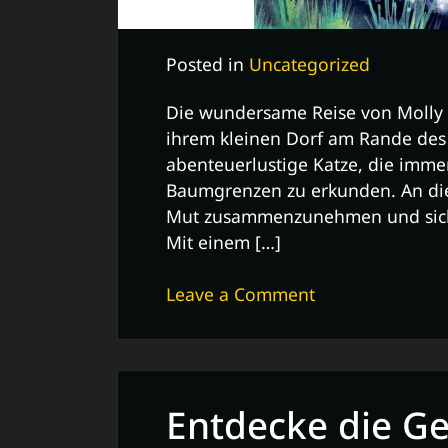
Posted in
Uncategorized
Die wundersame Reise von Molly
ihrem kleinen Dorf am Rande des
abenteuerlustige Katze, die immer
Baumgrenzen zu erkunden. An die
Mut zusammenzunehmen und sich 
Mit einem […]
on
Leave a Comment
Mollys
Wundersame
Reise
durch
Entdecke die G
den