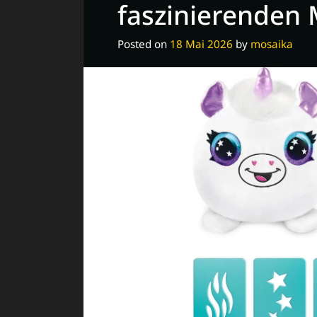
Zauberwald
faszinierenden 
Posted on
18 Mai 2026
by
mosaika