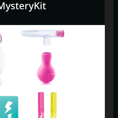
MysteryKit