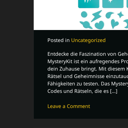
Posted in
Uncategorized
Entdecke die Faszination von Ge
MysteryKit ist ein aufregendes P
dein Zuhause bringt. Mit diesem Ki
Rätsel und Geheimnisse einzutau
Fähigkeiten zu testen. Das Myster
Codes und Rätseln, die es […]
on
Leave a Comment
Entdecke
die
Geheimnisse