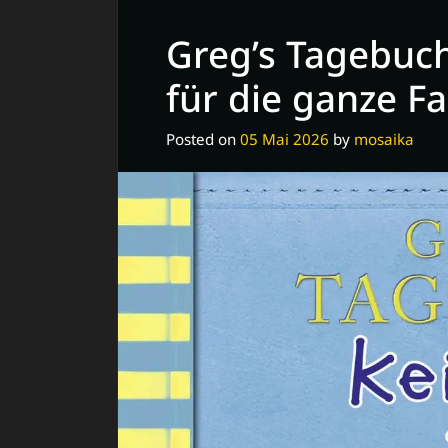
mit
Greg’s Tagebuch
dem
faszinierenden
für die ganze Fa
MysteryKit
Posted on
05 Mai 2026
by
mosaika