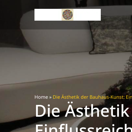
Skip
to
content
Home
»
Die Ästhetik der Bauhaus-Kunst: Ei
Die Ästheti
Einflussreic