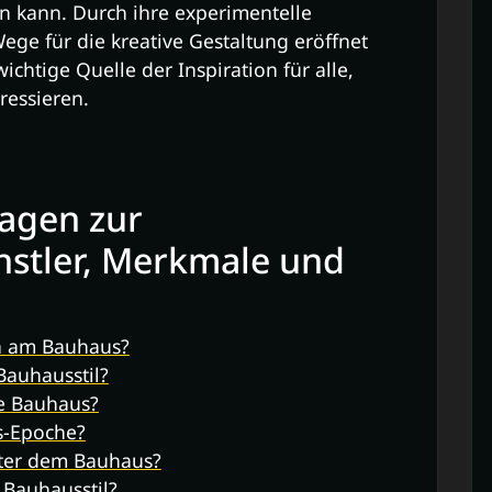
n kann. Durch ihre experimentelle
ge für die kreative Gestaltung eröffnet
chtige Quelle der Inspiration für alle,
ressieren.
ragen zur
stler, Merkmale und
n am Bauhaus?
auhausstil?
e Bauhaus?
s-Epoche?
nter dem Bauhaus?
 Bauhausstil?