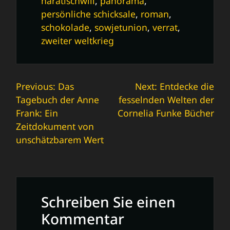
haratischwili
,
panorama
,
persönliche schicksale
,
roman
,
schokolade
,
sowjetunion
,
verrat
,
zweiter weltkrieg
Beitrags-
Previous:
Das
Next:
Entdecke die
Tagebuch der Anne
fesselnden Welten der
Navigation
Frank: Ein
Cornelia Funke Bücher
Zeitdokument von
unschätzbarem Wert
Schreiben Sie einen
Kommentar