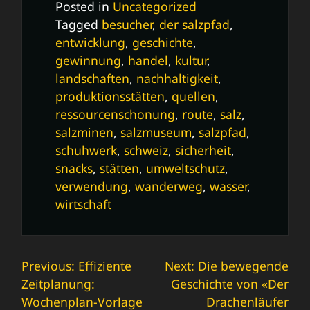
Posted in
Uncategorized
Tagged
besucher
,
der salzpfad
,
entwicklung
,
geschichte
,
gewinnung
,
handel
,
kultur
,
landschaften
,
nachhaltigkeit
,
produktionsstätten
,
quellen
,
ressourcenschonung
,
route
,
salz
,
salzminen
,
salzmuseum
,
salzpfad
,
schuhwerk
,
schweiz
,
sicherheit
,
snacks
,
stätten
,
umweltschutz
,
verwendung
,
wanderweg
,
wasser
,
wirtschaft
Beitrags-
Previous:
Effiziente
Next:
Die bewegende
Zeitplanung:
Geschichte von «Der
Navigation
Wochenplan-Vorlage
Drachenläufer