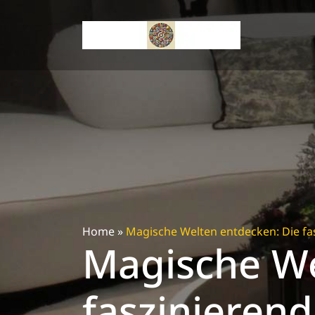
Skip
to
content
Home
»
Magische Welten entdecken: Die fas
Magische We
faszinierend