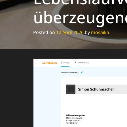
überzeugen
Posted on
12 April 2026
by
mosaika