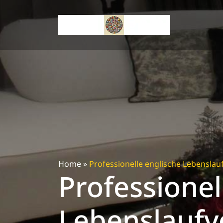
Skip
to
content
Home
»
Professionelle englische Lebensla
Professionel
Lebenslaufvo