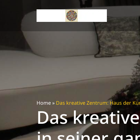
Skip
to
content
Home
»
Das kreative Zentrum: Haus der Küns
Das kreativ
in seiner ga