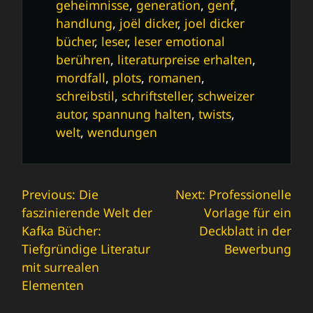
geheimnisse
,
generation
,
genf
,
handlung
,
joël dicker
,
joel dicker
bücher
,
leser
,
leser emotional
berühren
,
literaturpreise erhalten
,
mordfall
,
plots
,
romanen
,
schreibstil
,
schriftsteller
,
schweizer
autor
,
spannung halten
,
twists
,
welt
,
wendungen
Beitrags-
Previous:
Die
Next:
Professionelle
faszinierende Welt der
Vorlage für ein
Navigation
Kafka Bücher:
Deckblatt in der
Tiefgründige Literatur
Bewerbung
mit surrealen
Elementen