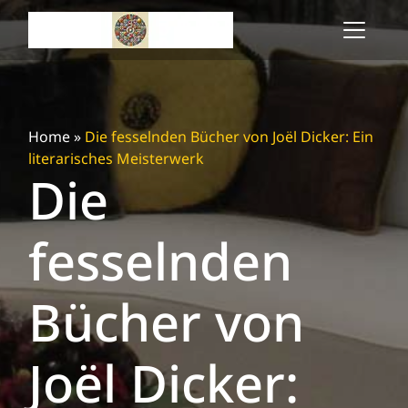
Skip
to
content
Home
»
Die fesselnden Bücher von Joël Dicker: Ein
literarisches Meisterwerk
Die
fesselnden
Bücher von
Joël Dicker: