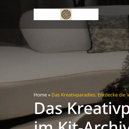
Skip
to
content
Home
»
Das Kreativparadies: Entdecke die Vi
Das Kreativp
im Kit-Archi