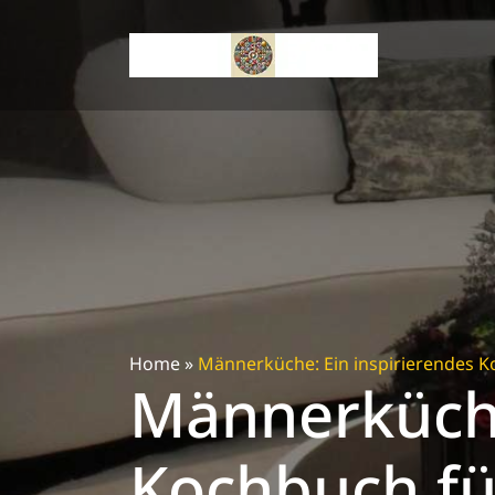
Skip
to
content
Home
»
Männerküche: Ein inspirierendes 
Männerküche
Kochbuch f