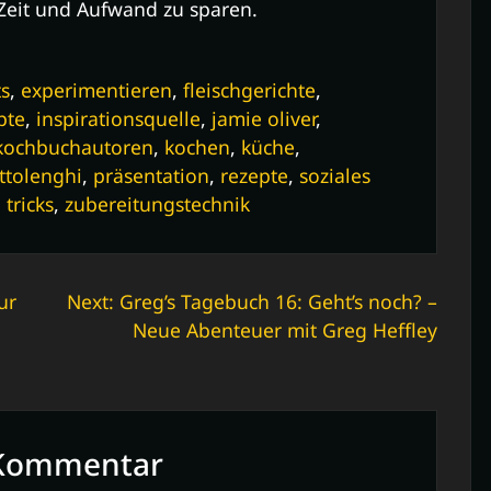
Zeit und Aufwand zu sparen.
ts
,
experimentieren
,
fleischgerichte
,
pte
,
inspirationsquelle
,
jamie oliver
,
kochbuchautoren
,
kochen
,
küche
,
ttolenghi
,
präsentation
,
rezepte
,
soziales
 tricks
,
zubereitungstechnik
ur
Next:
Greg’s Tagebuch 16: Geht’s noch? –
Neue Abenteuer mit Greg Heffley
n Kommentar