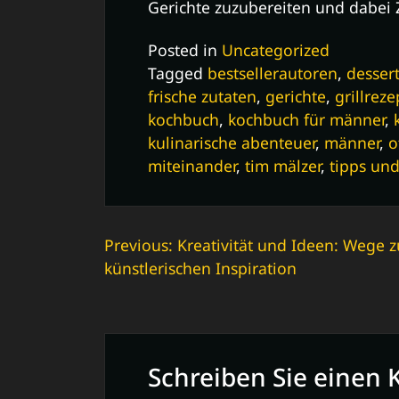
Gerichte zuzubereiten und dabei 
Posted in
Uncategorized
Tagged
bestsellerautoren
,
desser
frische zutaten
,
gerichte
,
grillreze
kochbuch
,
kochbuch für männer
,
kulinarische abenteuer
,
männer
,
o
miteinander
,
tim mälzer
,
tipps und
Beitrags-
Previous:
Kreativität und Ideen: Wege z
künstlerischen Inspiration
Navigation
Schreiben Sie eine