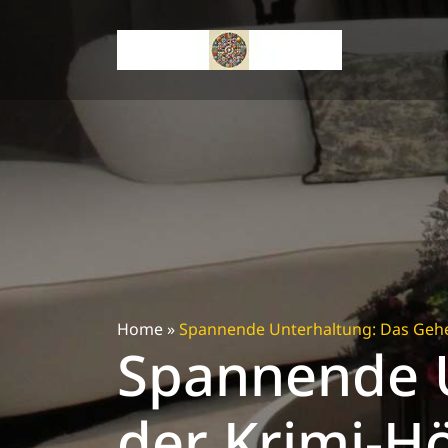
Skip
to
content
Home
»
Spannende Unterhaltung: Das Gehe
Spannende U
der Krimi-Hö