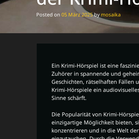
Posted on
05 März 2025
by
mosaika
Ein Krimi-Hörspiel ist eine faszi
Zuhörer in spannende und geheim
Geschichten, rätselhaften Fälle
Krimi-Hörspiele ein audiovisuelles
Sinne schärft.
Die Popularität von Krimi-Hörspie
einzigartige Möglichkeit bieten, 
konzentrieren und in die Welt der
einzutauchen. Durch die Verwen