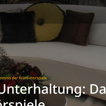
imnis der Krimi-Hörspiele
nterhaltung: Da
rspiele