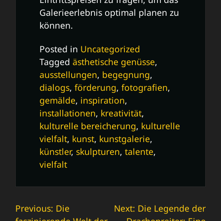
Galerieerlebnis optimal planen zu
können.
Posted in
Uncategorized
Tagged
ästhetische genüsse
,
ausstellungen
,
begegnung
,
dialogs
,
förderung
,
fotografien
,
gemälde
,
inspiration
,
installationen
,
kreativität
,
kulturelle bereicherung
,
kulturelle
vielfalt
,
kunst
,
kunstgalerie
,
künstler
,
skulpturen
,
talente
,
vielfalt
Beitrags-
Previous:
Die
Next:
Die Legende der
faszinierende Welt der
Drachenreiter: Eine