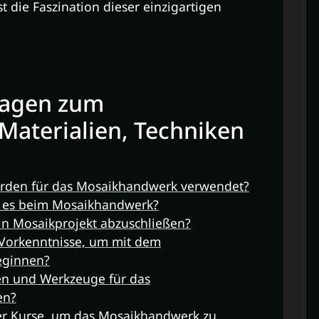
t die Faszination dieser einzigartigen
Fragen zum
aterialien, Techniken
erden für das Mosaikhandwerk verwendet?
t es beim Mosaikhandwerk?
ein Mosaikprojekt abzuschließen?
e Vorkenntnisse, um mit dem
eginnen?
en und Werkzeuge für das
en?
er Kurse, um das Mosaikhandwerk zu