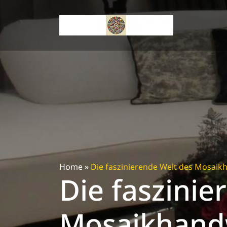
Skip
to
content
Home
»
Die faszinierende Welt des Mosaikha
Die faszinie
Mosaikhandw