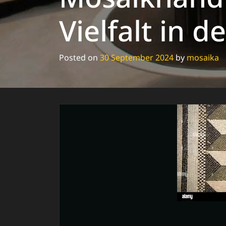
Vielfalt in d
Posted on
30 September 2024
by
mosaika