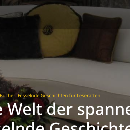
Bücher: Fesselnde Geschichten für Leseratten
e Welt der span
selnde Geschicht