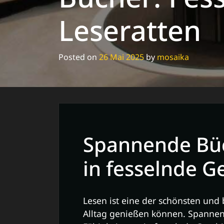
Leseratten
Posted on
26 Mai 2025
by
mosaika
Spannende Büc
in fesselnde G
Lesen ist eine der schönsten und 
Alltag genießen können. Spanne