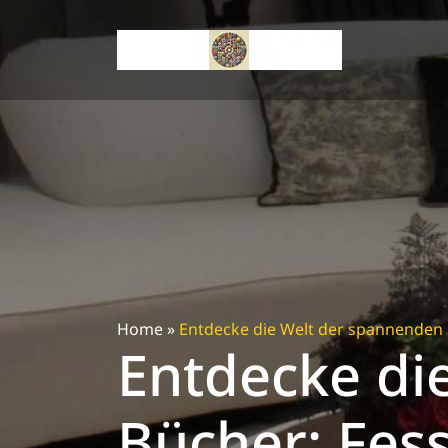
Skip
to
content
Home
»
Entdecke die Welt der spannenden 
Entdecke di
Bücher: Fes