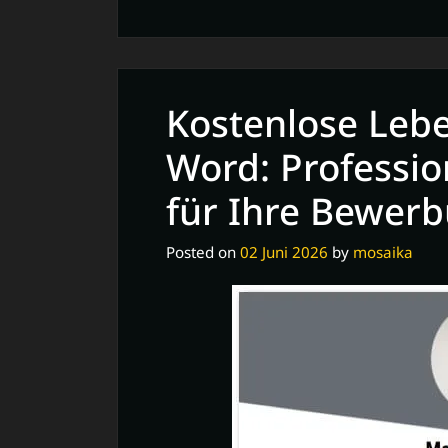
Kostenlose
Lebenslaufvorl
in
Word:
Kostenlose Lebe
Professionell
und
Word: Professio
Effizient
für Ihre Bewer
Posted on
02 Juni 2026
by
mosaika