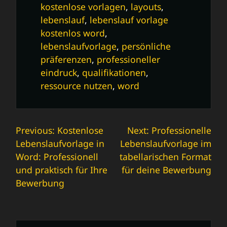
kostenlose vorlagen
,
layouts
,
lebenslauf
,
lebenslauf vorlage
kostenlos word
,
lebenslaufvorlage
,
persönliche
präferenzen
,
professioneller
eindruck
,
qualifikationen
,
ressource nutzen
,
word
Beitrags-
Previous:
Kostenlose
Next:
Professionelle
Lebenslaufvorlage in
Lebenslaufvorlage im
Navigation
Word: Professionell
tabellarischen Format
und praktisch für Ihre
für deine Bewerbung
Bewerbung