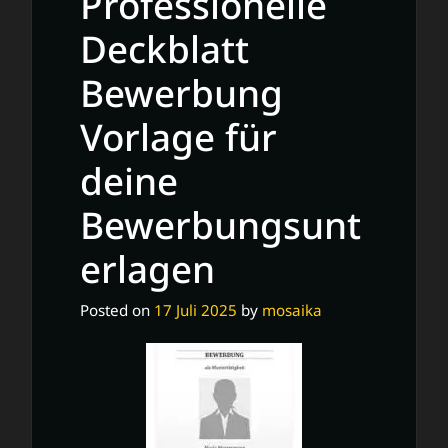
Professionelle
Ihren
Erfolg
Deckblatt
im
Bewerbung
Bewerbungsprozess
Vorlage für
deine
Bewerbungsunt
erlagen
Posted on
17 Juli 2025
by
mosaika