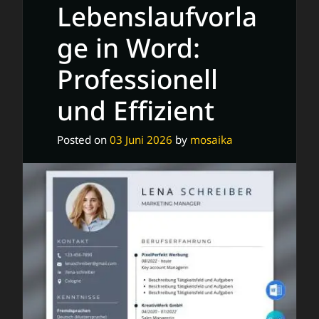
für
Lebenslaufvorla
deine
ge in Word:
Bewerbung
Professionell
und Effizient
Posted on
03 Juni 2026
by
mosaika