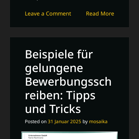
on
Leave a Comment
Read More
Professionelle
Deckblatt
Bewerbung
Vorlage
Beispiele für
für
deine
gelungene
Bewerbungsunterlagen
Bewerbungssch
reiben: Tipps
und Tricks
Posted on
31 Januar 2025
by
mosaika