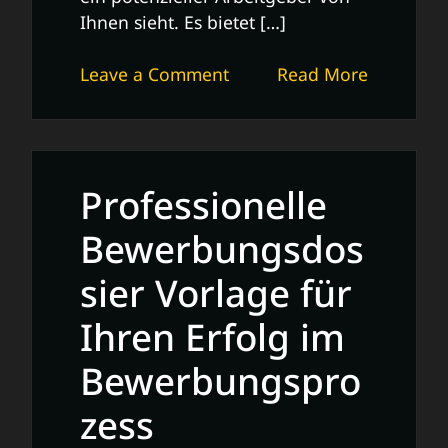
Ihnen sieht. Es bietet […]
on
Leave a Comment
Read More
Professionelle
Bewerbung:
Anschreiben
Vorlage
Professionelle
für
Ihren
Bewerbungsdos
Erfolg
sier Vorlage für
Ihren Erfolg im
Bewerbungspro
zess