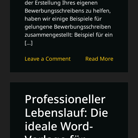
der Erstellung Ihres eigenen
Bewerbungsschreibens zu helfen,
haben wir einige Beispiele für
gelungene Bewerbungsschreiben
zusammengestellt: Beispiel für ein
[…]
on
Leave a Comment
Read More
Beispiele
für
gelungene
Bewerbungsschreiben:
Professioneller
Tipps
und
Lebenslauf: Die
Tricks
ideale Word-