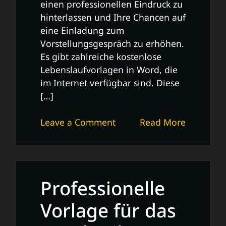
einen professionellen Eindruck zu
hinterlassen und Ihre Chancen auf
eine Einladung zum
Vorstellungsgespräch zu erhöhen.
Es gibt zahlreiche kostenlose
Lebenslaufvorlagen in Word, die
im Internet verfügbar sind. Diese
[…]
on
Leave a Comment
Read More
Kostenlose
Lebenslaufvorlage
in
Word:
Professionelle
Professionell
und
Vorlage für das
Effizient