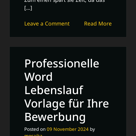
[…]
on
Leave a Comment
Read More
Professioneller
Lebenslauf:
Die
ideale
Professionelle
Word-
Vorlage
Word
für
Lebenslauf
deine
Bewerbung
Vorlage für Ihre
Bewerbung
Posted on
09 November 2024
by
mosaika