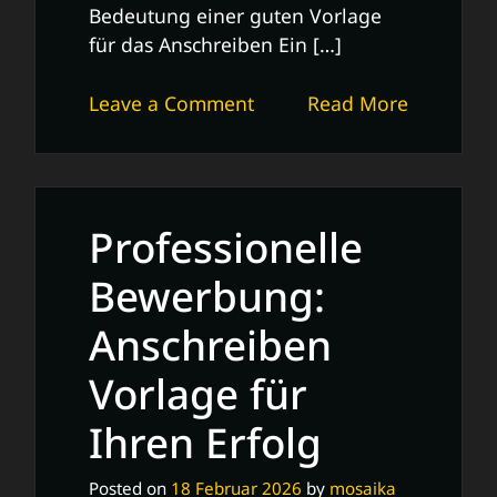
Bedeutung einer guten Vorlage
für das Anschreiben Ein […]
on
Leave a Comment
Read More
Professionelle
Vorlage
für
das
Professionelle
Anschreiben:
Tipps
Bewerbung:
und
Anschreiben
Tricks
Vorlage für
Ihren Erfolg
Posted on
18 Februar 2026
by
mosaika