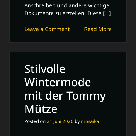
Anschreiben und andere wichtige
Dokumente zu erstellen. Diese […]
on
Leave a Comment
Read More
Effektive
Nutzung
von
Word-
Stilvolle
Vorlagen
für
Wintermode
deine
mit der Tommy
Bewerbung
Mütze
Posted on
21 Juni 2026
by
mosaika