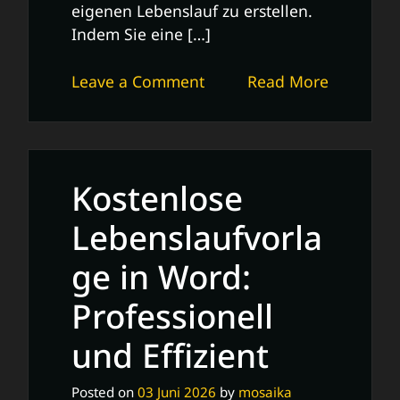
eigenen Lebenslauf zu erstellen.
Indem Sie eine […]
on
Leave a Comment
Read More
Kostenlose
Lebenslauf
Word
Vorlage:
Kostenlose
Professionell
und
Lebenslaufvorla
Effizient
ge in Word:
Professionell
und Effizient
Posted on
03 Juni 2026
by
mosaika