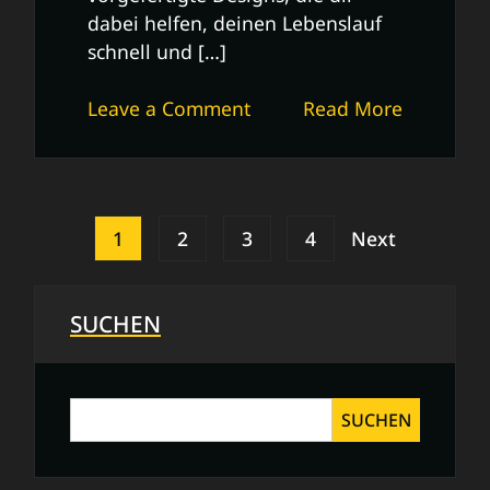
dabei helfen, deinen Lebenslauf
schnell und […]
on
Leave a Comment
Read More
Professionelle
Lebenslauf-
Vorlagen
in
Posts
1
2
3
4
Next
Word:
pagination
Ein
praktischer
SUCHEN
Leitfaden
SUCHEN