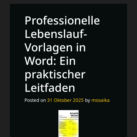
von
Präsentationsvorlagen
Professionelle
für
überzeugende
Lebenslauf-
Vorträge
Vorlagen in
Word: Ein
praktischer
Leitfaden
Posted on
31 Oktober 2025
by
mosaika