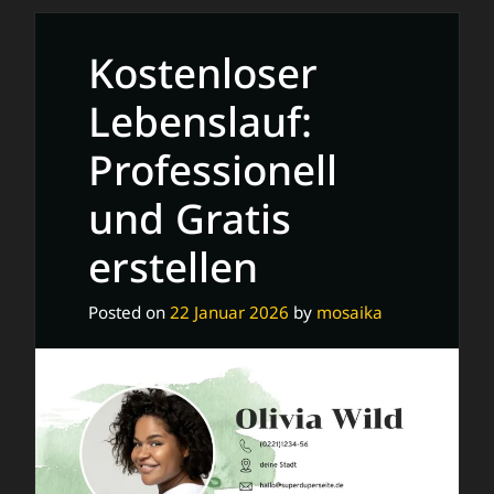
Designvorlagen
für
Kostenloser
beeindruckende
Präsentationen
Lebenslauf:
Professionell
und Gratis
erstellen
Posted on
22 Januar 2026
by
mosaika