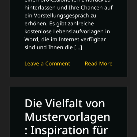
hinterlassen und Ihre Chancen auf
ein Vorstellungsgespräch zu
erhöhen. Es gibt zahlreiche
kostenlose Lebenslaufvorlagen in
Word, die im Internet verfügbar
sind und Ihnen die […]
on
Leave a Comment
Read More
Kostenlose
Lebenslaufvorlage
in
Word:
Die Vielfalt von
Professionell
und
Mustervorlagen
praktisch
: Inspiration für
für
Ihre