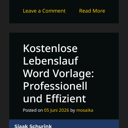
on
Leave a Comment
Read More
Stilvolle
Wintermode
mit
der
Kostenlose
Tommy
Mütze
Lebenslauf
Word Vorlage:
Professionell
und Effizient
Posted on
05 Juni 2026
by
mosaika