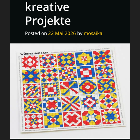
kreative
Bewerbung
Projekte
Posted on
22 Mai 2026
by
mosaika