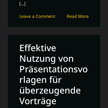
[…]
on
Leave a Comment
Read More
Kostenloser
Lebenslauf:
Professionell
und
Effektive
Gratis
erstellen
Nutzung von
Präsentationsvo
rlagen für
überzeugende
Vorträge