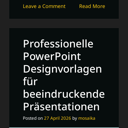
on
Leave a Comment
Read More
Die
Vielfalt
von
Mustervorlagen:
Professionelle
Inspiration
für
PowerPoint
kreative
Designvorlagen
Projekte
für
beeindruckende
Präsentationen
Posted on
27 April 2026
by
mosaika