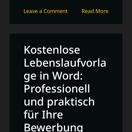
on
Leave a Comment
Read More
Kostenlose
Lebenslaufvorlage
in
Word:
Kostenlose
Professionell
und
Lebenslaufvorla
Effizient
ge in Word:
Professionell
und praktisch
für Ihre
Bewerbung