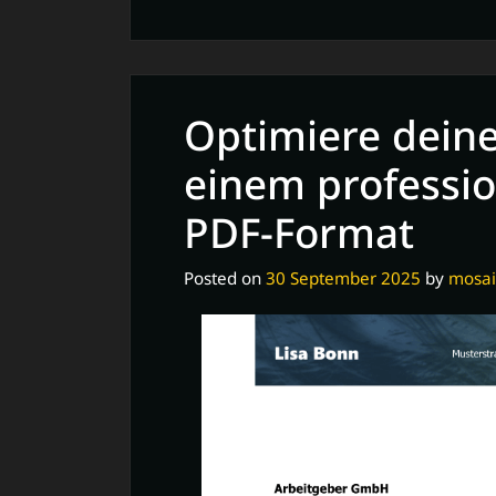
Effektive
Nutzung
von
Word-
Optimiere dein
Vorlagen
für
einem professio
deine
PDF-Format
Bewerbung
Posted on
30 September 2025
by
mosai