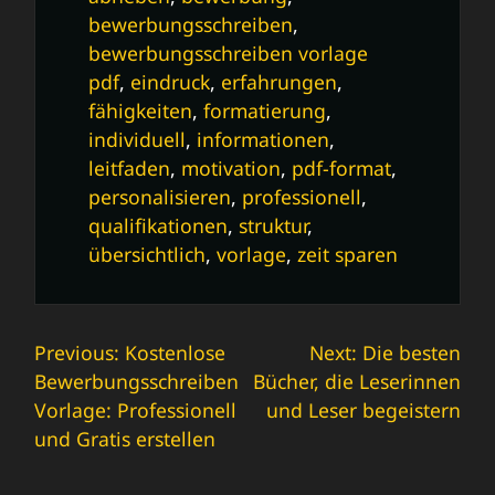
bewerbungsschreiben
,
bewerbungsschreiben vorlage
pdf
,
eindruck
,
erfahrungen
,
fähigkeiten
,
formatierung
,
individuell
,
informationen
,
leitfaden
,
motivation
,
pdf-format
,
personalisieren
,
professionell
,
qualifikationen
,
struktur
,
übersichtlich
,
vorlage
,
zeit sparen
Beitrags-
Previous:
Kostenlose
Next:
Die besten
Bewerbungsschreiben
Bücher, die Leserinnen
Navigation
Vorlage: Professionell
und Leser begeistern
und Gratis erstellen