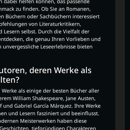
rn dabei helfen können, das passende
chmack zu finden. Ob Sie an Romanen,
chen Büchern oder Sachbüchern interessiert
pfehlungen von Literaturkritikern,
Lesern selbst. Durch die Vielfalt der
 entdecken, die genau Ihren Vorlieben und
 unvergessliche Leseerlebnisse bieten
utoren, deren Werke als
lten?
Werke als einige der besten Bücher aller
erem William Shakespeare, Jane Austen,
lf und Gabriel García Márquez. Ihre Werke
n und Lesern fasziniert und beeinflusst.
modernen Meisterwerken haben diese
 Geschichten, tiefgründigen Charakteren