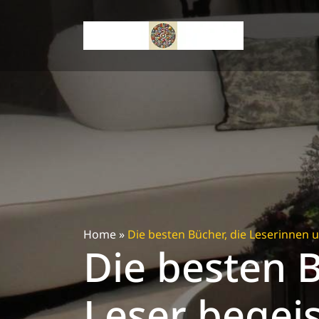
Skip
to
content
Home
»
Die besten Bücher, die Leserinnen 
Die besten 
Leser begei