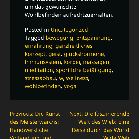
um das gewünschte
Wohlbefinden aufrechtzuerhalten.
Posted in
Uncategorized
Tagged
bewegung
,
entspannung
,
ernährung
,
ganzheitliches
konzept
,
geist
,
glückshormone
,
immunsystem
,
körper
,
massagen
,
meditation
,
sportliche betätigung
,
stressabbau
,
w
,
wellness
,
wohlbefinden
,
yoga
Beitrags-
Previous:
Die Kunst
Next:
Die faszinierende
des Meisterwärchs:
Welt des W eb: Eine
Navigation
Handwerkliche
Reise durch das World
Vollendung und
Wide Web