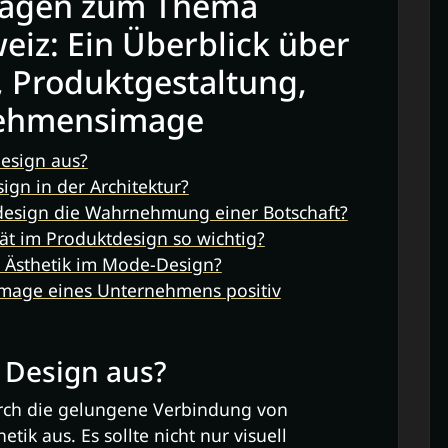
Fragen zum Thema
eiz: Ein Überblick über
k, Produktgestaltung,
ehmensimage
esign aus?
ign in der Architektur?
kdesign die Wahrnehmung einer Botschaft?
ät im Produktdesign so wichtig?
 Ästhetik im Mode-Design?
Image eines Unternehmens positiv
 Design aus?
urch die gelungene Verbindung von
etik aus. Es sollte nicht nur visuell