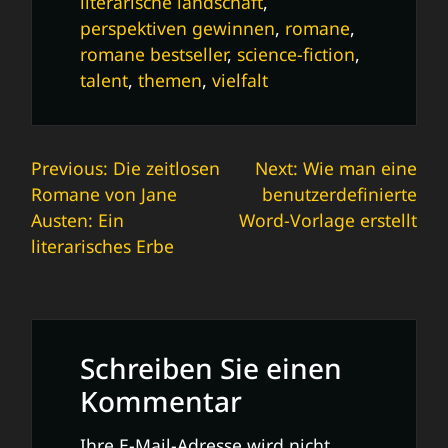
literarische landschaft
,
perspektiven gewinnen
,
romane
,
romane bestseller
,
science-fiction
,
talent
,
themen
,
vielfalt
Beitrags-
Previous:
Die zeitlosen
Next:
Wie man eine
Romane von Jane
benutzerdefinierte
Navigation
Austen: Ein
Word-Vorlage erstellt
literarisches Erbe
Schreiben Sie einen
Kommentar
Ihre E-Mail-Adresse wird nicht